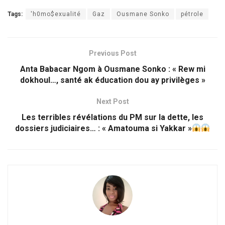
Tags:
'h0mo$exualité
Gaz
Ousmane Sonko
pétrole
Previous Post
Anta Babacar Ngom à Ousmane Sonko : « Rew mi
dokhoul…, santé ak éducation dou ay privilèges »
Next Post
Les terribles révélations du PM sur la dette, les
dossiers judiciaires… : « Amatouma si Yakkar »