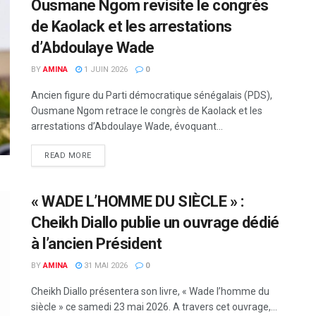
Ousmane Ngom revisite le congrès
de Kaolack et les arrestations
d’Abdoulaye Wade
BY
AMINA
1 JUIN 2026
0
Ancien figure du Parti démocratique sénégalais (PDS),
Ousmane Ngom retrace le congrès de Kaolack et les
arrestations d’Abdoulaye Wade, évoquant...
READ MORE
« WADE L’HOMME DU SIÈCLE » :
Cheikh Diallo publie un ouvrage dédié
à l’ancien Président
BY
AMINA
31 MAI 2026
0
Cheikh Diallo présentera son livre, « Wade l’homme du
siècle » ce samedi 23 mai 2026. A travers cet ouvrage,...