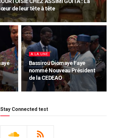
COURTOISIE CHEZ ASSIMI GOITA : La
cœur de leur tête à tête
A LA UNE
maye
Bassirou Diomaye Faye
nommé Nouveau Président
de la CEDEAO
Stay Connected test