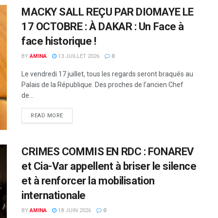
MACKY SALL REÇU PAR DIOMAYE LE
17 OCTOBRE : À DAKAR : Un Face à
face historique !
BY
AMINA
13 JUILLET 2026
0
Le vendredi 17 juillet, tous les regards seront braqués au
Palais de la République. Des proches de l’ancien Chef
de...
READ MORE
CRIMES COMMIS EN RDC : FONAREV
et Cia-Var appellent à briser le silence
et à renforcer la mobilisation
internationale
BY
AMINA
18 JUIN 2026
0