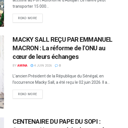
accoste au Port Autonome d'Abidjan. Le navire peut
transporter 15 000...
READ MORE
MACKY SALL REÇU PAR EMMANUEL
MACRON : La réforme de l’ONU au
cœur de leurs échanges
BY
AMINA
4 JUIN 2026
0
L’ancien Président de la République du Sénégal, en
l’occurrence Macky Sall, a été reçu le 02 juin 2026. Il a...
READ MORE
CENTENAIRE DU PAPE DU SOPI :