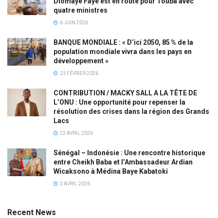
Diomaye Faye est en route pour Touba avec
quatre ministres
6 JUIN 2026
BANQUE MONDIALE : « D’ici 2050, 85 % de la
population mondiale vivra dans les pays en
développement »
23 FÉVRIER 2026
CONTRIBUTION / MACKY SALL A LA TÊTE DE
L’ONU : Une opportunité pour repenser la
résolution des crises dans la région des Grands
Lacs
22 AVRIL 2026
Sénégal – Indonésie : Une rencontre historique
entre Cheikh Baba et l’Ambassadeur Ardian
Wicaksono à Médina Baye Kabatoki
2 AVRIL 2026
Recent News