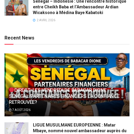
Sénégal – Indonésie : Une rencontre historique
entre Cheikh Baba et l’Ambassadeur Ardian
Wicaksono à Médina Baye Kabatoki
2 AVRIL 2026
Recent News
DIRECT: LES VENDREDI DE BABACAR DIONE :
SÉNÉGAL/PARTENAIRES FINANCIERS LA CONFIANCE
RETROUVÉE?
7 AOÛT 2026
LIGUE MUSULMANE EUROPEENNE : Matar
Mbaye, nommé nouvel ambassadeur auprès du