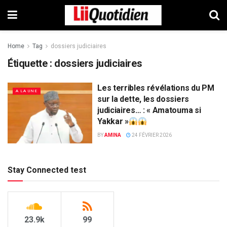
Home
Tag
dossiers judiciaires
Étiquette :
dossiers judiciaires
Les terribles révélations du PM
A LA UNE
sur la dette, les dossiers
judiciaires… : « Amatouma si
Yakkar »
BY
AMINA
24 FÉVRIER 2026
Stay Connected test
23.9k
99