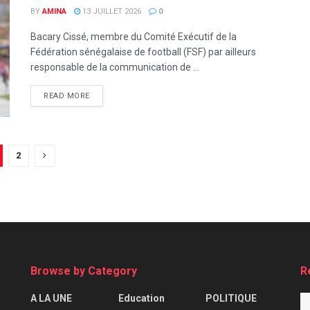
BY
AMINA
13 JUILLET 2026
0
Bacary Cissé, membre du Comité Exécutif de la
Fédération sénégalaise de football (FSF) par ailleurs
responsable de la communication de ...
READ MORE
2
Browse by Category
R
A LA UNE
Education
POLITIQUE