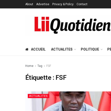
About
Advertise
Privacy & Policy
Contact
ACCUEIL
ACTUALITES
POLITIQUE
P
Home
Tag
FSF
Étiquette :
FSF
ACTUALITES