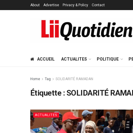
About
Advertise
Privacy & Policy
Contact
ACCUEIL
ACTUALITES
POLITIQUE
P
Home
Tag
SOLIDARITÉ RAMADAN
Étiquette :
SOLIDARITÉ RAM
ACTUALITES