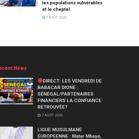
les populations vulnérables
et le cheptel
7 AOÛT 2026
ecent News
DIRECT: LES VENDREDI DE
BABACAR DIONE :
SÉNÉGAL/PARTENAIRES
FINANCIERS LA CONFIANCE
RETROUVÉE?
7 AOÛT 2026
LIGUE MUSULMANE
EUROPEENNE : Matar Mbaye,