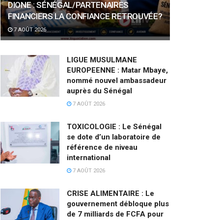
DIONE : SÉNÉGAL/PARTENAIRES
FINANCIERS LA CONFIANCE RETROUVÉE?
7 AOÛT 2026
LIGUE MUSULMANE
EUROPEENNE : Matar Mbaye,
nommé nouvel ambassadeur
auprès du Sénégal
7 AOÛT 2026
TOXICOLOGIE : Le Sénégal
se dote d’un laboratoire de
référence de niveau
international
7 AOÛT 2026
CRISE ALIMENTAIRE : Le
gouvernement débloque plus
de 7 milliards de FCFA pour