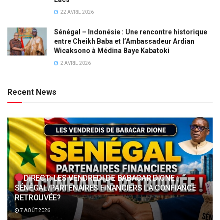
22 AVRIL 2026
Sénégal – Indonésie : Une rencontre historique
entre Cheikh Baba et l’Ambassadeur Ardian
Wicaksono à Médina Baye Kabatoki
2 AVRIL 2026
Recent News
DIRECT: LES VENDREDI DE BABACAR DIONE :
SÉNÉGAL/PARTENAIRES FINANCIERS LA CONFIANCE
RETROUVÉE?
7 AOÛT 2026