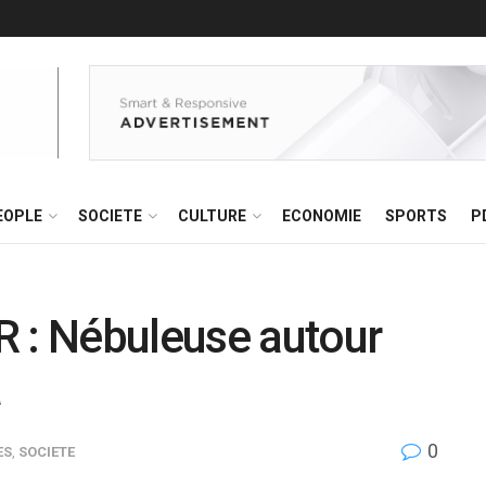
EOPLE
SOCIETE
CULTURE
ECONOMIE
SPORTS
P
: Nébuleuse autour
a
0
ES
,
SOCIETE