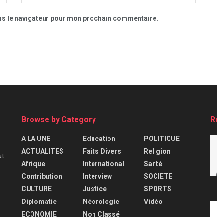
ns le navigateur pour mon prochain commentaire.
Browse by Category
R
A LA UNE
Education
POLITIQUE
ACTUALITES
Faits Divers
Religion
at
Afrique
International
Santé
Contribution
Interview
SOCIETE
CULTURE
Justice
SPORTS
Diplomatie
Nécrologie
Vidéo
ECONOMIE
Non Classé