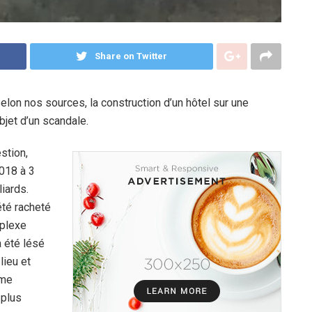
Share on Twitter
Selon nos sources, la construction d’un hôtel sur une
bjet d’un scandale.
stion,
2018 à 3
liards.
été racheté
mplexe
a été lésé
lieu et
mme
 plus