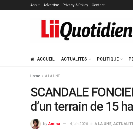
About
Advertise
Privacy & Policy
Contact
ACCUEIL
ACTUALITES
POLITIQUE
P
Home
A LA UNE
SCANDALE FONCIER 
d’un terrain de 15 h
by
Amina
4 juin 2026
in
A LA UNE
,
ACTUALIT