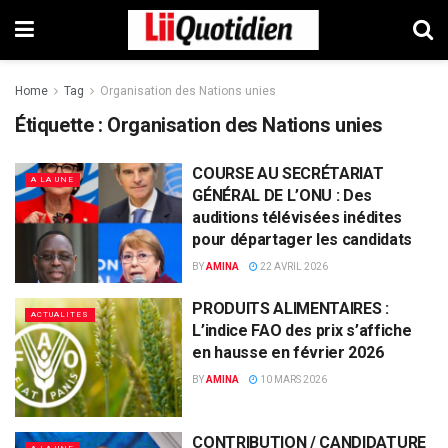
Home
Tag
Organisation des Nations unies
Étiquette :
Organisation des Nations unies
COURSE AU SECRÉTARIAT
A LA UNE
GÉNÉRAL DE L’ONU : Des
auditions télévisées inédites
pour départager les candidats
BY
AMINA
22 AVRIL 2026
PRODUITS ALIMENTAIRES :
ACTUALITES
L’indice FAO des prix s’affiche
en hausse en février 2026
BY
AMINA
10 MARS 2026
CONTRIBUTION / CANDIDATURE