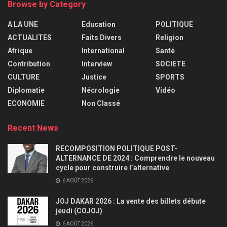
Browse by Category
A LA UNE
Education
POLITIQUE
ACTUALITES
Faits Divers
Religion
Afrique
International
Santé
Contribution
Interview
SOCIETE
CULTURE
Justice
SPORTS
Diplomatie
Nécrologie
Vidéo
ECONOMIE
Non Classé
Recent News
RECOMPOSITION POLITIQUE POST-
ALTERNANCE DE 2024 : Comprendre le nouveau
cycle pour construire l’alternative
6 AOÛT 2026
JOJ DAKAR 2026 : La vente des billets débute
jeudi (COJOJ)
6 AOÛT 2026