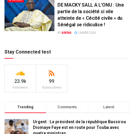
A LA UNE
DE MACKY SALL A L’ONU : Une
partie de la société si vile
atteinte de « Cécité civile » du
Sénégal se ridiculise !
BY
AMINA
3 MARS 2026
Stay Connected test
23.9k
99
Followers
Subscribers
Trending
Comments
Latest
Urgent : Le président de la république Bassirou
Diomaye Faye est en route pour Touba avec
quatre ministres