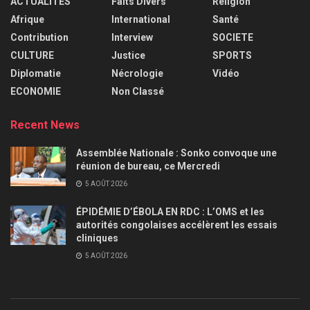
ACTUALITES
Faits Divers
Religion
Afrique
International
Santé
Contribution
Interview
SOCIETE
CULTURE
Justice
SPORTS
Diplomatie
Nécrologie
Vidéo
ECONOMIE
Non Classé
Recent News
Assemblée Nationale : Sonko convoque une
réunion de bureau, ce Mercredi
5 AOÛT 2026
ÉPIDÉMIE D’ÉBOLA EN RDC : L’OMS et les
autorités congolaises accélèrent les essais
cliniques
5 AOÛT 2026