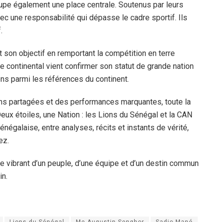
cupe également une place centrale. Soutenus par leurs
ec une responsabilité qui dépasse le cadre sportif. Ils
.
t son objectif en remportant la compétition en terre
 continental vient confirmer son statut de grande nation
ions parmi les références du continent.
ns partagées et des performances marquantes, toute la
eux étoiles, une Nation : les Lions du Sénégal et la CAN
négalaise, entre analyses, récits et instants de vérité,
ez.
ge vibrant d’un peuple, d’une équipe et d’un destin commun
in.
Lions du Sénégal
Me Augustin Senghor
Sadio Mané