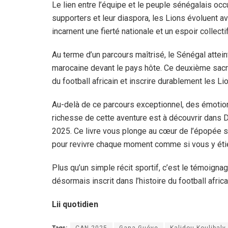
Le lien entre l’équipe et le peuple sénégalais oc
supporters et leur diaspora, les Lions évoluent av
incarnent une fierté nationale et un espoir collectif
Au terme d’un parcours maîtrisé, le Sénégal attein
marocaine devant le pays hôte. Ce deuxième sacre
du football africain et inscrire durablement les L
Au-delà de ce parcours exceptionnel, des émotio
richesse de cette aventure est à découvrir dans D
2025. Ce livre vous plonge au cœur de l’épopée sé
pour revivre chaque moment comme si vous y éti
Plus qu’un simple récit sportif, c’est le témoigna
désormais inscrit dans l’histoire du football africa
Lii quotidien
Tags:
CAN 2025
Gana Guéye
Kalidou Koulibaly