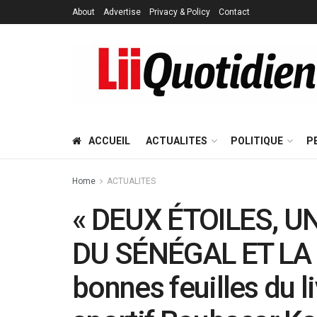
About
Advertise
Privacy & Policy
Contact
ACCUEIL
ACTUALITES
POLITIQUE
P
Home
ACTUALITES
« DEUX ÉTOILES, U
DU SÉNÉGAL ET LA 
bonnes feuilles du li