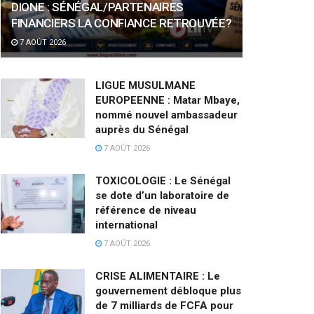
DIONE : SÉNÉGAL/PARTENAIRES
FINANCIERS LA CONFIANCE RETROUVÉE?
7 AOÛT 2026
LIGUE MUSULMANE
EUROPEENNE : Matar Mbaye,
nommé nouvel ambassadeur
auprès du Sénégal
7 AOÛT 2026
TOXICOLOGIE : Le Sénégal
se dote d’un laboratoire de
référence de niveau
international
7 AOÛT 2026
CRISE ALIMENTAIRE : Le
gouvernement débloque plus
de 7 milliards de FCFA pour