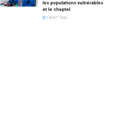
les populations vulnérables
et le cheptel
7 AOÛT 2026