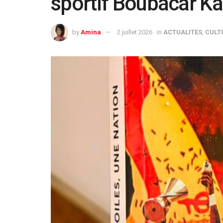
sportif Boubacar K
by
Amina
2 juillet 2026
in
ACTUALITES
,
CULT