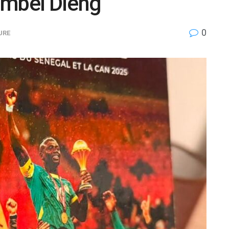
ambel Dieng
0
URE