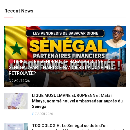
Recent News
DIRECT: LES VENDREDI DE BABACAR DIONE :
SÉNÉGAL/PARTENAIRES FINANCIERS LA CONFIANCE
RETROUVÉE?
7 AOÛT 2026
LIGUE MUSULMANE EUROPEENNE : Matar
Mbaye, nommé nouvel ambassadeur auprès du
Sénégal
7 AOÛT 2026
TOXICOLOGIE : Le Sénégal se dote d’un