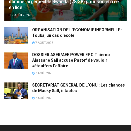
domine largement le Rwanda (78-38) pour son entrée
en lice
7 AOÛT 2026
ORGANISATION DE L’ECONOMIE INFORMELLE :
Touba, un cas d’école
7 AOÛT 2026
DOSSIER ASER/AEE POWER EPC Thierno
Alassane Sall accuse Pastef de vouloir
«étouffer» l’affaire
7 AOÛT 2026
SECRETARIAT GENERAL DE L’ONU : Les chances
de Macky Sall, intactes
7 AOÛT 2026