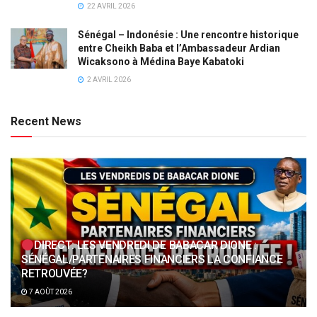
22 AVRIL 2026
Sénégal – Indonésie : Une rencontre historique
entre Cheikh Baba et l’Ambassadeur Ardian
Wicaksono à Médina Baye Kabatoki
2 AVRIL 2026
Recent News
DIRECT: LES VENDREDI DE BABACAR DIONE :
SÉNÉGAL/PARTENAIRES FINANCIERS LA CONFIANCE
RETROUVÉE?
7 AOÛT 2026