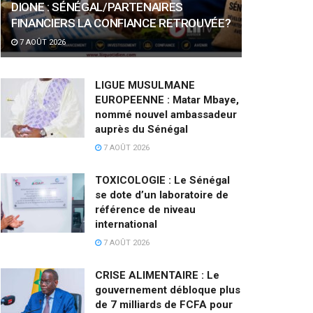
DIONE : SÉNÉGAL/PARTENAIRES
FINANCIERS LA CONFIANCE RETROUVÉE?
7 AOÛT 2026
LIGUE MUSULMANE
EUROPEENNE : Matar Mbaye,
nommé nouvel ambassadeur
auprès du Sénégal
7 AOÛT 2026
TOXICOLOGIE : Le Sénégal
se dote d’un laboratoire de
référence de niveau
international
7 AOÛT 2026
CRISE ALIMENTAIRE : Le
gouvernement débloque plus
de 7 milliards de FCFA pour