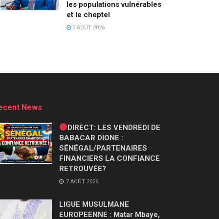
les populations vulnérables
et le cheptel
7 AOÛT 2026
ecent News
DIRECT: LES VENDREDI DE
BABACAR DIONE :
SÉNÉGAL/PARTENAIRES
FINANCIERS LA CONFIANCE
RETROUVÉE?
7 AOÛT 2026
LIGUE MUSULMANE
EUROPEENNE : Matar Mbaye,