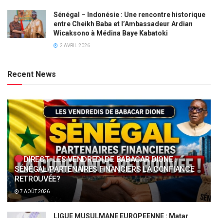
Sénégal – Indonésie : Une rencontre historique
entre Cheikh Baba et l’Ambassadeur Ardian
Wicaksono à Médina Baye Kabatoki
2 AVRIL 2026
Recent News
DIRECT: LES VENDREDI DE BABACAR DIONE :
SÉNÉGAL/PARTENAIRES FINANCIERS LA CONFIANCE
RETROUVÉE?
7 AOÛT 2026
LIGUE MUSULMANE EUROPEENNE : Matar