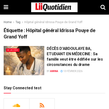
Home
Tag
Hôpital général Idrissa Pouye de Grand Yoff
Étiquette :
Hôpital général Idrissa Pouye de
Grand Yoff
DÉCÈS D’ABDOULAYE BA,
A LA UNE
ETUDIANT EN MÉDECINE : Sa
famille veut être édifiée sur les
circonstances du drame
BY
AMINA
13 FÉVRIER 2026
Stay Connected test