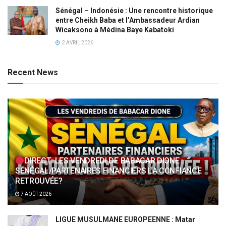
Sénégal – Indonésie : Une rencontre historique
entre Cheikh Baba et l’Ambassadeur Ardian
Wicaksono à Médina Baye Kabatoki
2 AVRIL 2026
Recent News
DIRECT: LES VENDREDI DE BABACAR DIONE :
SÉNÉGAL/PARTENAIRES FINANCIERS LA CONFIANCE
RETROUVÉE?
7 AOÛT 2026
LIGUE MUSULMANE EUROPEENNE : Matar