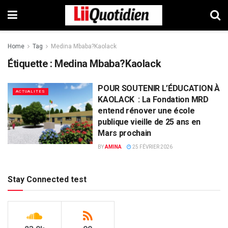
Home
Tag
Medina Mbaba?Kaolack
Étiquette :
Medina Mbaba?Kaolack
POUR SOUTENIR L’ÉDUCATION À
ACTUALITES
KAOLACK : La Fondation MRD
entend rénover une école
publique vieille de 25 ans en
Mars prochain
BY
AMINA
25 FÉVRIER 2026
Stay Connected test