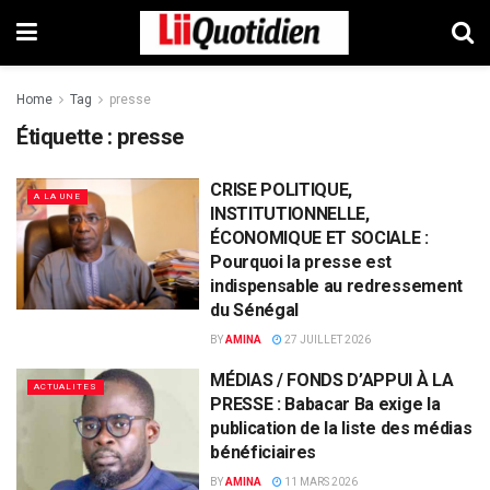
Home
Tag
presse
Étiquette :
presse
CRISE POLITIQUE,
A LA UNE
INSTITUTIONNELLE,
ÉCONOMIQUE ET SOCIALE :
Pourquoi la presse est
indispensable au redressement
du Sénégal
BY
AMINA
27 JUILLET 2026
MÉDIAS / FONDS D’APPUI À LA
ACTUALITES
PRESSE : Babacar Ba exige la
publication de la liste des médias
bénéficiaires
BY
AMINA
11 MARS 2026