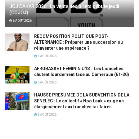
JOJ DAKAR 2026 : La vente des billets débute jeudi
(COJOJ)
6 AOÛT 2026
RECOMPOSITION POLITIQUE POST-
ALTERNANCE : Préparer une succession ou
réinventer une espérance ?
6 AOÛT 2026
AFROBASKET FEMININ U18 : Les Lioncelles
chutent lourdement face au Cameroun (61-30)
6 AOÛT 2026
HAUSSE PRESUMEE DE LA SUBVENTION DE LA
SENELEC : Le collectif « Noo Lank » exige un
élargissement aux tranches tarifaires
6 AOÛT 2026