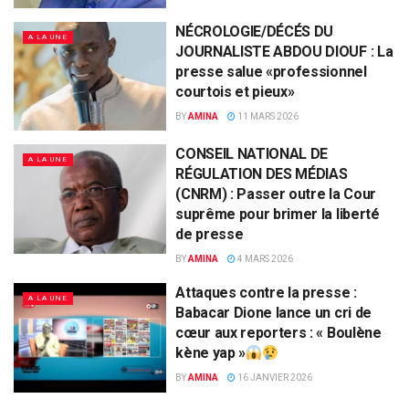
NÉCROLOGIE/DÉCÉS DU
A LA UNE
JOURNALISTE ABDOU DIOUF : La
presse salue «professionnel
courtois et pieux»
BY
AMINA
11 MARS 2026
CONSEIL NATIONAL DE
A LA UNE
RÉGULATION DES MÉDIAS
(CNRM) : Passer outre la Cour
suprême pour brimer la liberté
de presse
BY
AMINA
4 MARS 2026
Attaques contre la presse :
A LA UNE
Babacar Dione lance un cri de
cœur aux reporters : « Boulène
kène yap »
BY
AMINA
16 JANVIER 2026