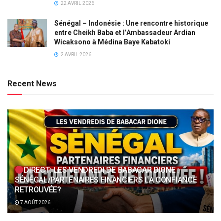
22 AVRIL 2026
Sénégal – Indonésie : Une rencontre historique
entre Cheikh Baba et l’Ambassadeur Ardian
Wicaksono à Médina Baye Kabatoki
2 AVRIL 2026
Recent News
DIRECT: LES VENDREDI DE BABACAR DIONE :
SÉNÉGAL/PARTENAIRES FINANCIERS LA CONFIANCE
RETROUVÉE?
7 AOÛT 2026