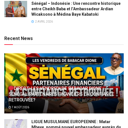
Sénégal – Indonésie : Une rencontre historique
entre Cheikh Baba et l’Ambassadeur Ardian
Wicaksono à Médina Baye Kabatoki
2 AVRIL 2026
Recent News
DIRECT: LES VENDREDI DE BABACAR DIONE :
SÉNÉGAL/PARTENAIRES FINANCIERS LA CONFIANCE
RETROUVÉE?
7 AOÛT 2026
LIGUE MUSULMANE EUROPEENNE : Matar
Mbaye, nommé nouvel ambassadeur auprès du