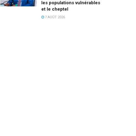
les populations vulnérables
et le cheptel
7 AOÛT 2026