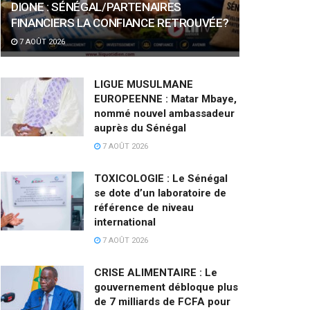
DIONE : SÉNÉGAL/PARTENAIRES
FINANCIERS LA CONFIANCE RETROUVÉE?
7 AOÛT 2026
LIGUE MUSULMANE
EUROPEENNE : Matar Mbaye,
nommé nouvel ambassadeur
auprès du Sénégal
7 AOÛT 2026
TOXICOLOGIE : Le Sénégal
se dote d’un laboratoire de
référence de niveau
international
7 AOÛT 2026
CRISE ALIMENTAIRE : Le
gouvernement débloque plus
de 7 milliards de FCFA pour