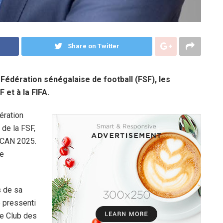
Share on Twitter
 Fédération sénégalaise de football (FSF), les
et à la FIFA.
ération
 de la FSF,
 CAN 2025.
de
s de sa
e pressenti
e Club des