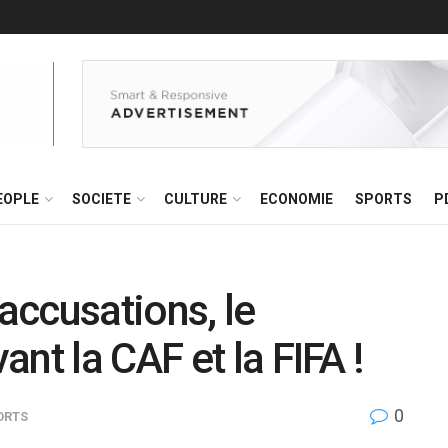
EOPLE
SOCIETE
CULTURE
ECONOMIE
SPORTS
P
ccusations, le
nt la CAF et la FIFA !
0
ORTS