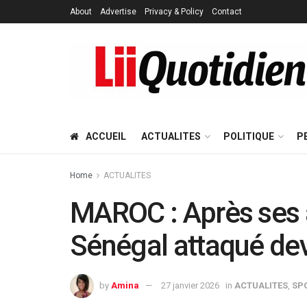
About
Advertise
Privacy & Policy
Contact
ACCUEIL
ACTUALITES
POLITIQUE
P
Home
ACTUALITES
MAROC : Après ses a
Sénégal attaqué deva
by
Amina
27 janvier 2026
in
ACTUALITES
,
SP