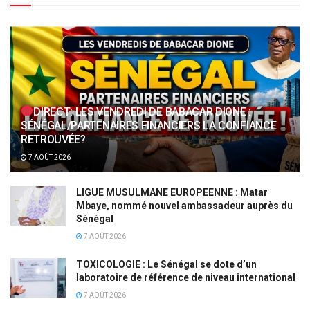
DIRECT: LES VENDREDI DE BABACAR DIONE :
SÉNÉGAL/PARTENAIRES FINANCIERS LA CONFIANCE
RETROUVÉE?
7 AOÛT 2026
LIGUE MUSULMANE EUROPEENNE : Matar
Mbaye, nommé nouvel ambassadeur auprès du
Sénégal
7 AOÛT 2026
TOXICOLOGIE : Le Sénégal se dote d’un
laboratoire de référence de niveau international
7 AOÛT 2026