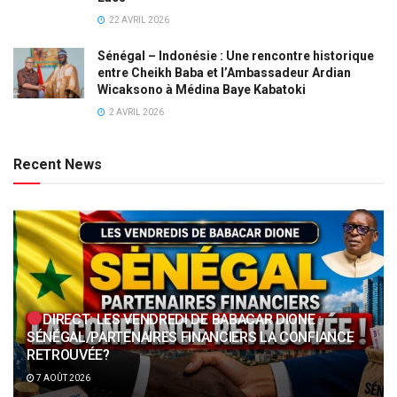
22 AVRIL 2026
Sénégal – Indonésie : Une rencontre historique
entre Cheikh Baba et l’Ambassadeur Ardian
Wicaksono à Médina Baye Kabatoki
2 AVRIL 2026
Recent News
DIRECT: LES VENDREDI DE BABACAR DIONE :
SÉNÉGAL/PARTENAIRES FINANCIERS LA CONFIANCE
RETROUVÉE?
7 AOÛT 2026