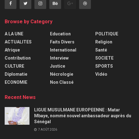
Browse by Category
A LA UNE
Education
POLITIQUE
ACTUALITES
Faits Divers
Religion
Afrique
International
Santé
Contribution
Interview
SOCIETE
CULTURE
Justice
SPORTS
Diplomatie
Nécrologie
Vidéo
ECONOMIE
Non Classé
Recent News
LIGUE MUSULMANE EUROPEENNE : Matar
Mbaye, nommé nouvel ambassadeur auprès du
Sénégal
7 AOÛT 2026