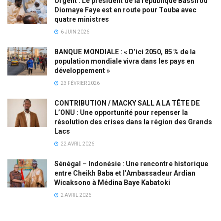
Urgent : Le président de la république Bassirou
Diomaye Faye est en route pour Touba avec
quatre ministres
6 JUIN 2026
BANQUE MONDIALE : « D’ici 2050, 85 % de la
population mondiale vivra dans les pays en
développement »
23 FÉVRIER 2026
CONTRIBUTION / MACKY SALL A LA TÊTE DE
L’ONU : Une opportunité pour repenser la
résolution des crises dans la région des Grands
Lacs
22 AVRIL 2026
Sénégal – Indonésie : Une rencontre historique
entre Cheikh Baba et l’Ambassadeur Ardian
Wicaksono à Médina Baye Kabatoki
2 AVRIL 2026