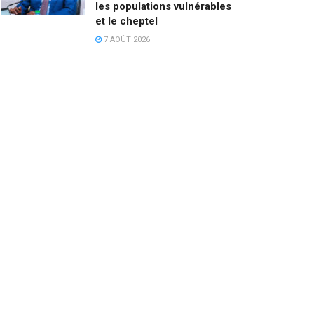
les populations vulnérables
et le cheptel
7 AOÛT 2026