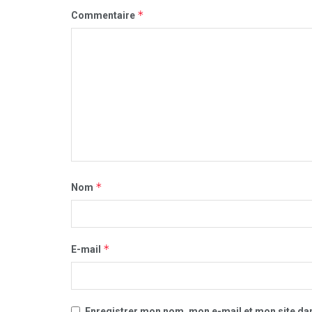
*
Commentaire
*
Nom
*
E-mail
Enregistrer mon nom, mon e-mail et mon site da