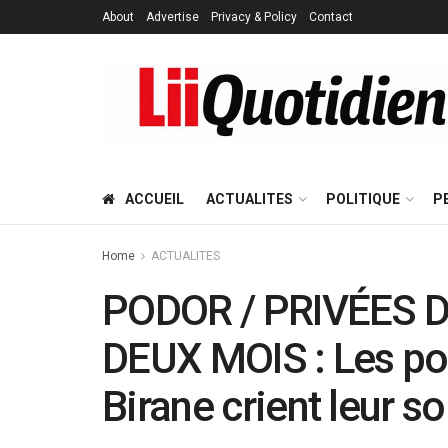
About
Advertise
Privacy & Policy
Contact
ACCUEIL
ACTUALITES
POLITIQUE
P
Home
ACTUALITES
PODOR / PRIVÉES D
DEUX MOIS : Les po
Birane crient leur so