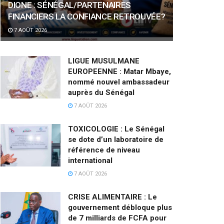
DIONE : SÉNÉGAL/PARTENAIRES
FINANCIERS LA CONFIANCE RETROUVÉE?
7 AOÛT 2026
LIGUE MUSULMANE
EUROPEENNE : Matar Mbaye,
nommé nouvel ambassadeur
auprès du Sénégal
7 AOÛT 2026
TOXICOLOGIE : Le Sénégal
se dote d’un laboratoire de
référence de niveau
international
7 AOÛT 2026
CRISE ALIMENTAIRE : Le
gouvernement débloque plus
de 7 milliards de FCFA pour