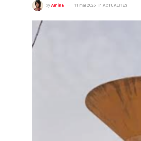
by
Amina
11 mai 2026
in
ACTUALITES