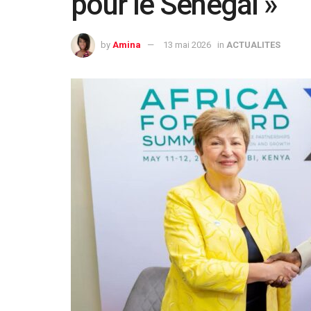
pour le Sénégal »
by
Amina
13 mai 2026
in
ACTUALITES