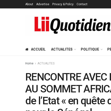
About
Advertise
Privacy & Policy
Contact
ACCUEIL
ACTUALITES
POLITIQUE
P
Home
ACTUALITES
RENCONTRE AVEC L
AU SOMMET AFRICA
de l’Etat « en quête 