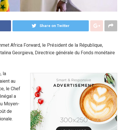
Share on Twitter
mmet Africa Forward, le Président de la République,
talina Georgieva, Directrice générale du Fonds monétaire
 la
aient au
e, le Chef
énégal a
 au Moyen-
oût de
ionale.