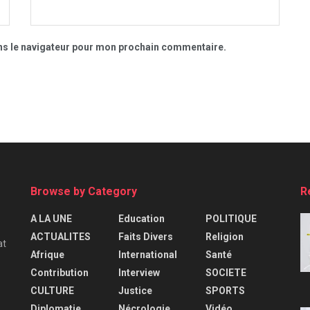
ns le navigateur pour mon prochain commentaire.
Browse by Category
R
A LA UNE
Education
POLITIQUE
ACTUALITES
Faits Divers
Religion
at
Afrique
International
Santé
Contribution
Interview
SOCIETE
CULTURE
Justice
SPORTS
Diplomatie
Nécrologie
Vidéo