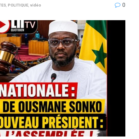
0
TES
,
POLITIQUE
,
vidéo