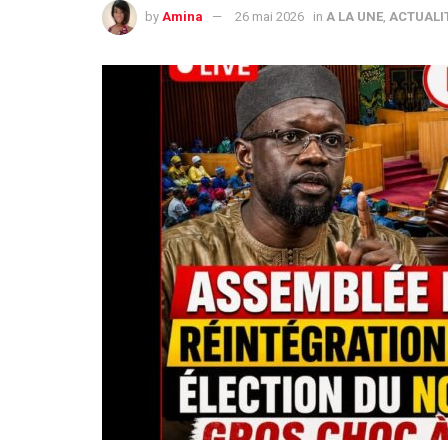
by
Amina
26 mai 2026
in
A LA UNE
,
ACTUALI