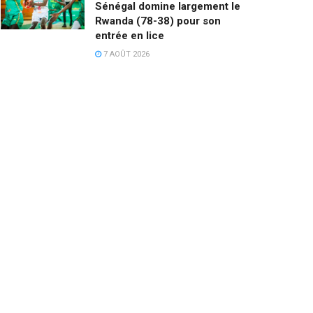
Sénégal domine largement le
Rwanda (78-38) pour son
entrée en lice
7 AOÛT 2026