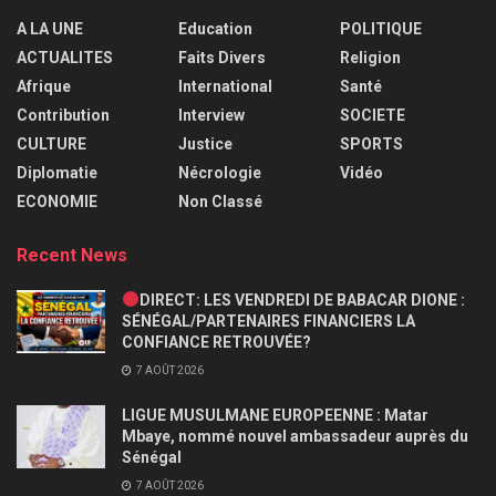
A LA UNE
Education
POLITIQUE
ACTUALITES
Faits Divers
Religion
Afrique
International
Santé
Contribution
Interview
SOCIETE
CULTURE
Justice
SPORTS
Diplomatie
Nécrologie
Vidéo
ECONOMIE
Non Classé
Recent News
DIRECT: LES VENDREDI DE BABACAR DIONE :
SÉNÉGAL/PARTENAIRES FINANCIERS LA
CONFIANCE RETROUVÉE?
7 AOÛT 2026
LIGUE MUSULMANE EUROPEENNE : Matar
Mbaye, nommé nouvel ambassadeur auprès du
Sénégal
7 AOÛT 2026