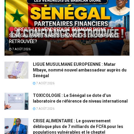
DIRECT: LES VENDREDI DE BABACAR DIONE :
SÉNÉGAL/PARTENAIRES FINANCIERS LA CONFIANCE
RETROUVÉE?
7 AOÛT 2026
LIGUE MUSULMANE EUROPEENNE : Matar
Mbaye, nommé nouvel ambassadeur auprès du
Sénégal
7 AOÛT 2026
TOXICOLOGIE : Le Sénégal se dote d’un
laboratoire de référence de niveau international
7 AOÛT 2026
CRISE ALIMENTAIRE : Le gouvernement
débloque plus de 7 milliards de FCFA pour les
populations vulnérables et le cheptel