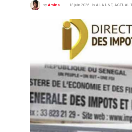
by
Amina
18 juin 2026
in
A LA UNE
,
ACTUALI