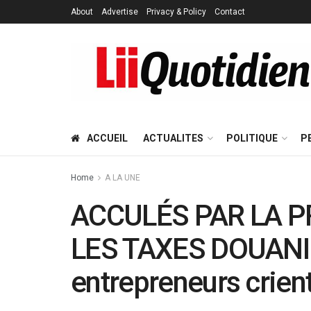
About
Advertise
Privacy & Policy
Contact
ACCUEIL
ACTUALITES
POLITIQUE
P
Home
A LA UNE
ACCULÉS PAR LA P
LES TAXES DOUANI
entrepreneurs crient 