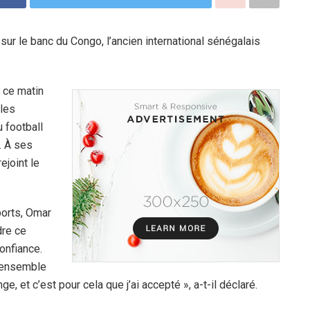
sur le banc du Congo, l’ancien international sénégalais
é ce matin
bles
 football
s. À ses
ejoint le
ports, Omar
dre ce
onfiance.
er ensemble
e, et c’est pour cela que j’ai accepté », a-t-il déclaré.