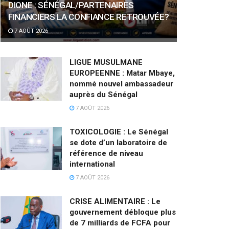
DIONE : SÉNÉGAL/PARTENAIRES
FINANCIERS LA CONFIANCE RETROUVÉE?
7 AOÛT 2026
LIGUE MUSULMANE
EUROPEENNE : Matar Mbaye,
nommé nouvel ambassadeur
auprès du Sénégal
7 AOÛT 2026
TOXICOLOGIE : Le Sénégal
se dote d’un laboratoire de
référence de niveau
international
7 AOÛT 2026
CRISE ALIMENTAIRE : Le
gouvernement débloque plus
de 7 milliards de FCFA pour