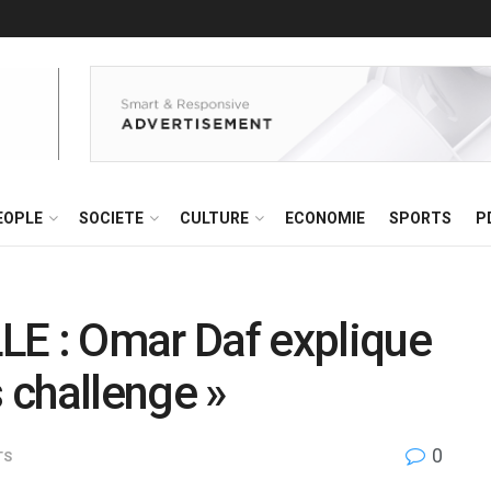
EOPLE
SOCIETE
CULTURE
ECONOMIE
SPORTS
P
 : Omar Daf explique
s challenge »
0
TS