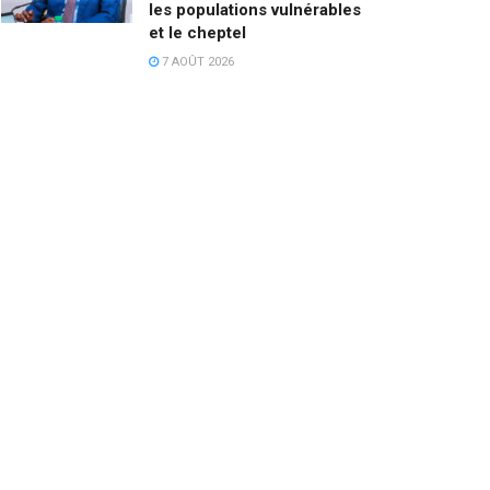
les populations vulnérables
et le cheptel
7 AOÛT 2026