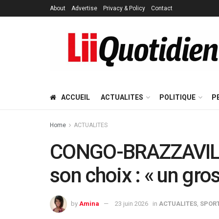
About
Advertise
Privacy & Policy
Contact
ACCUEIL
ACTUALITES
POLITIQUE
P
Home
ACTUALITES
CONGO-BRAZZAVILLE
son choix : « un gro
by
Amina
23 juin 2026
in
ACTUALITES
,
SPOR