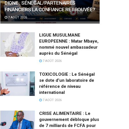
DIONE : SÉNÉGAL/PARTENAIRES
FINANCIERS LA CONFIANCE RETROUVÉE?
7 AOÛT 2026
LIGUE MUSULMANE
EUROPEENNE : Matar Mbaye,
nommé nouvel ambassadeur
auprès du Sénégal
7 AOÛT 2026
TOXICOLOGIE : Le Sénégal
se dote d’un laboratoire de
référence de niveau
international
7 AOÛT 2026
CRISE ALIMENTAIRE : Le
gouvernement débloque plus
de 7 milliards de FCFA pour