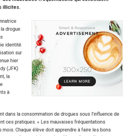
illicites.
nnatrice
 la drogue
us
ie identité.
isation sur
enue hier
edy (JFK)
t, la
le
nts à
nt dans la consommation de drogues sous l’influence de
nt ces pratiques. « Les mauvaises fréquentations
s mois. Chaque élève doit apprendre à faire les bons