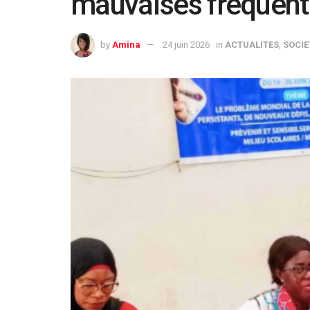
mauvaises fréquent
by
Amina
24 juin 2026
in
ACTUALITES
,
SOCIE