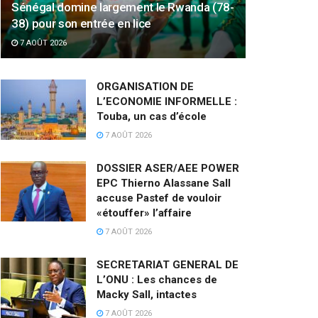
Sénégal domine largement le Rwanda (78-
38) pour son entrée en lice
7 AOÛT 2026
ORGANISATION DE
L’ECONOMIE INFORMELLE :
Touba, un cas d’école
7 AOÛT 2026
DOSSIER ASER/AEE POWER
EPC Thierno Alassane Sall
accuse Pastef de vouloir
«étouffer» l’affaire
7 AOÛT 2026
SECRETARIAT GENERAL DE
L’ONU : Les chances de
Macky Sall, intactes
7 AOÛT 2026