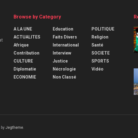
Browse by Category
R
A LA UNE
Education
POLITIQUE
ACTUALITES
Faits Divers
Religion
at
Afrique
International
Santé
Contribution
Interview
SOCIETE
CULTURE
Justice
SPORTS
Diplomatie
Nécrologie
Vidéo
ECONOMIE
Non Classé
 by
Jegtheme
.