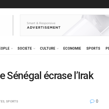
EOPLE
SOCIETE
CULTURE
ECONOMIE
SPORTS
P
 Sénégal écrase l’Irak
0
TES
,
SPORTS