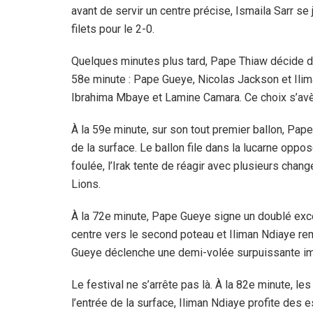
avant de servir un centre précise, Ismaila Sarr se
filets pour le 2-0.
Quelques minutes plus tard, Pape Thiaw décide de 
58e minute : Pape Gueye, Nicolas Jackson et Ilima
Ibrahima Mbaye et Lamine Camara. Ce choix s’av
À la 59e minute, sur son tout premier ballon, Pa
de la surface. Le ballon file dans la lucarne oppo
foulée, l’Irak tente de réagir avec plusieurs chan
Lions.
À la 72e minute, Pape Gueye signe un doublé exce
centre vers le second poteau et Iliman Ndiaye reme
Gueye déclenche une demi-volée surpuissante imp
Le festival ne s’arrête pas là. À la 82e minute, l
l’entrée de la surface, Iliman Ndiaye profite des 