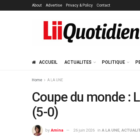
About
Advertise
Privacy & Policy
Contact
ACCUEIL
ACTUALITES
POLITIQUE
P
Home
A LA UNE
Coupe du monde : Le
(5-0)
by
Amina
26 juin 2026
in
A LA UNE
,
ACTUALI