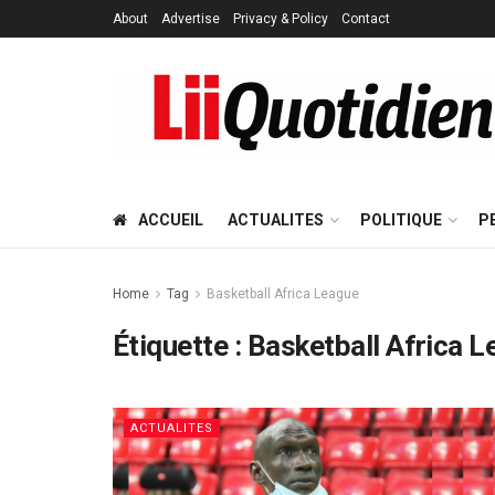
About
Advertise
Privacy & Policy
Contact
ACCUEIL
ACTUALITES
POLITIQUE
P
Home
Tag
Basketball Africa League
Étiquette :
Basketball Africa 
ACTUALITES