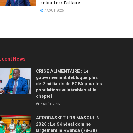
«étouffer» l’affaire
7 AOÛT 2026
ecent News
CRISE ALIMENTAIRE : Le
gouvernement débloque plus
de 7 milliards de FCFA pour les
populations vulnérables et le
cheptel
7 AOÛT 2026
AFROBASKET U18 MASCULIN
2026 : Le Sénégal domine
largement le Rwanda (78-38)