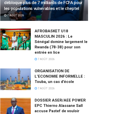
débloque plus de 7 milliards de FCFA pour
les populations vulnérables et le cheptel
7 AOÛT 2026
AFROBASKET U18
MASCULIN 2026 : Le
Sénégal domine largement le
Rwanda (78-38) pour son
entrée en lice
7 AOÛT 2026
ORGANISATION DE
L’ECONOMIE INFORMELLE :
Touba, un cas d’école
7 AOÛT 2026
DOSSIER ASER/AEE POWER
EPC Thierno Alassane Sall
accuse Pastef de vouloir