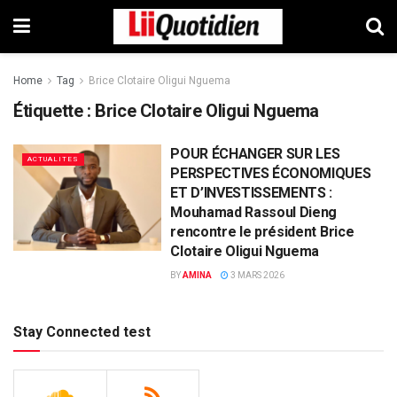
Home
Tag
Brice Clotaire Oligui Nguema
Étiquette :
Brice Clotaire Oligui Nguema
POUR ÉCHANGER SUR LES
ACTUALITES
PERSPECTIVES ÉCONOMIQUES
ET D’INVESTISSEMENTS :
Mouhamad Rassoul Dieng
rencontre le président Brice
Clotaire Oligui Nguema
BY
AMINA
3 MARS 2026
Stay Connected test