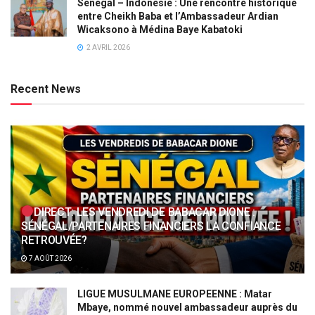
Sénégal – Indonésie : Une rencontre historique
entre Cheikh Baba et l’Ambassadeur Ardian
Wicaksono à Médina Baye Kabatoki
2 AVRIL 2026
Recent News
DIRECT: LES VENDREDI DE BABACAR DIONE :
SÉNÉGAL/PARTENAIRES FINANCIERS LA CONFIANCE
RETROUVÉE?
7 AOÛT 2026
LIGUE MUSULMANE EUROPEENNE : Matar
Mbaye, nommé nouvel ambassadeur auprès du