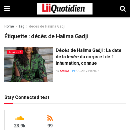
Home
Tag
décès de Halima Gadji
Étiquette :
décès de Halima Gadji
Décès de Halima Gadji : La date
A LA UNE
de la levée du corps et de l’
inhumation, connue
BY
AMINA
27 JANVIER 2026
Stay Connected test
23.9k
99