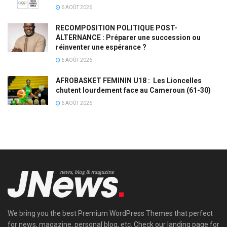
6 AOÛT 2026
RECOMPOSITION POLITIQUE POST-
ALTERNANCE : Préparer une succession ou
réinventer une espérance ?
6 AOÛT 2026
AFROBASKET FEMININ U18 : Les Lioncelles
chutent lourdement face au Cameroun (61-30)
6 AOÛT 2026
We bring you the best Premium WordPress Themes that perfect
for news, magazine, personal blog, etc. Check our landing page for