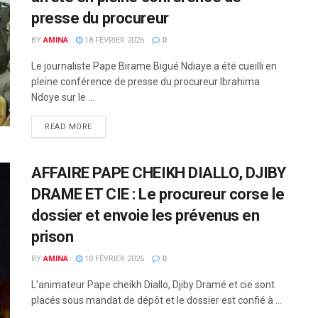
presse du procureur
BY
AMINA
18 FÉVRIER 2026
0
Le journaliste Pape Birame Bigué Ndiaye a été cueilli en
pleine conférence de presse du procureur Ibrahima
Ndoye sur le ...
READ MORE
AFFAIRE PAPE CHEIKH DIALLO, DJIBY
DRAME ET CIE : Le procureur corse le
dossier et envoie les prévenus en
prison
BY
AMINA
10 FÉVRIER 2026
0
L’animateur Pape cheikh Diallo, Djiby Dramé et cie sont
placés sous mandat de dépôt et le dossier est confié à ...