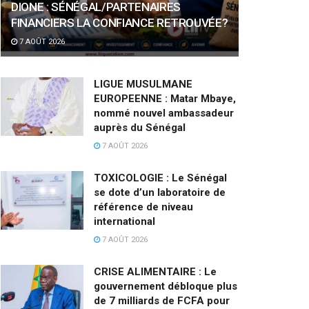
DIONE : SÉNÉGAL/PARTENAIRES
FINANCIERS LA CONFIANCE RETROUVÉE?
7 AOÛT 2026
LIGUE MUSULMANE
EUROPEENNE : Matar Mbaye,
nommé nouvel ambassadeur
auprès du Sénégal
7 AOÛT 2026
TOXICOLOGIE : Le Sénégal
se dote d’un laboratoire de
référence de niveau
international
7 AOÛT 2026
CRISE ALIMENTAIRE : Le
gouvernement débloque plus
de 7 milliards de FCFA pour