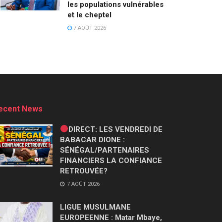
les populations vulnérables
et le cheptel
7 AOÛT 2026
ecent News
DIRECT: LES VENDREDI DE
BABACAR DIONE :
SÉNÉGAL/PARTENAIRES
FINANCIERS LA CONFIANCE
RETROUVÉE?
7 AOÛT 2026
LIGUE MUSULMANE
EUROPEENNE : Matar Mbaye,