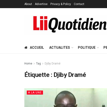
About
Advertise
Privacy & Policy
Contact
ACCUEIL
ACTUALITES
POLITIQUE
P
Home
Tag
Djiby Dramé
Étiquette :
Djiby Dramé
A LA UNE