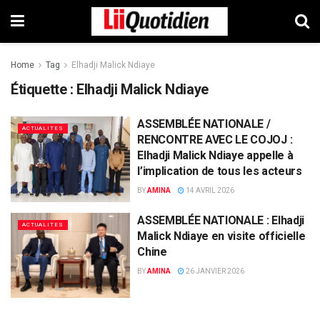
Home
Tag
Elhadji Malick Ndiaye
Étiquette :
Elhadji Malick Ndiaye
ASSEMBLÉE NATIONALE /
ACTUALITES
RENCONTRE AVEC LE COJOJ :
Elhadji Malick Ndiaye appelle à
l’implication de tous les acteurs
BY
AMINA
14 AVRIL 2026
ASSEMBLÉE NATIONALE : Elhadji
ACTUALITES
Malick Ndiaye en visite officielle
Chine
BY
AMINA
26 JANVIER 2026