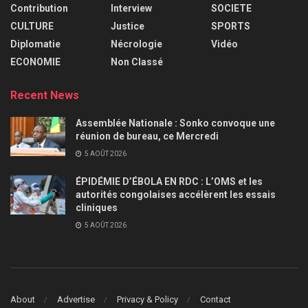
Contribution
Interview
SOCIETE
CULTURE
Justice
SPORTS
Diplomatie
Nécrologie
Vidéo
ECONOMIE
Non Classé
Recent News
Assemblée Nationale : Sonko convoque une
réunion de bureau, ce Mercredi
5 AOÛT 2026
ÉPIDÉMIE D’ÉBOLA EN RDC : L’OMS et les
autorités congolaises accélèrent les essais
cliniques
5 AOÛT 2026
About
Advertise
Privacy & Policy
Contact