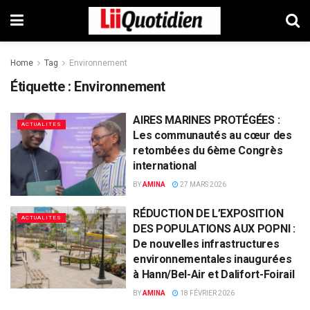
Home
Tag
Environnement
Étiquette :
Environnement
AIRES MARINES PROTÉGÉES :
ACTUALITES
Les communautés au cœur des
retombées du 6ème Congrès
international
BY
AMINA
27 MARS 2026
RÉDUCTION DE L’EXPOSITION
ACTUALITES
DES POPULATIONS AUX POPNI :
De nouvelles infrastructures
environnementales inaugurées
à Hann/Bel-Air et Dalifort-Foirail
BY
AMINA
18 FÉVRIER 2026