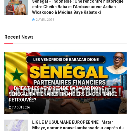
Sénégal – Indonésie : Une rencontre historique
entre Cheikh Baba et l’Ambassadeur Ardian
Wicaksono à Médina Baye Kabatoki
2 AVRIL 2026
Recent News
DIRECT: LES VENDREDI DE BABACAR DIONE :
SÉNÉGAL/PARTENAIRES FINANCIERS LA CONFIANCE
RETROUVÉE?
7 AOÛT 2026
LIGUE MUSULMANE EUROPEENNE : Matar
Mbaye, nommé nouvel ambassadeur auprès du