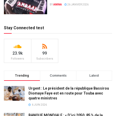
BY
AMINA
26 JANVIER 2026
Stay Connected test
23.9k
99
Followers
Subscribers
Trending
Comments
Latest
Urgent : Le président de la république Bassirou
Diomaye Faye est en route pour Touba avec
quatre ministres
6 JUIN 2026
BANQUE MONDIALE : « D’ici 2050, 85 % de la