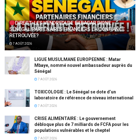
DIRECT: LES VENDREDI DE BABACAR DIONE :
SÉNÉGAL/PARTENAIRES FINANCIERS LA CONFIANCE
RETROUVÉE?
7 AOÛT 2026
LIGUE MUSULMANE EUROPEENNE : Matar
Mbaye, nommé nouvel ambassadeur auprès du
Sénégal
7 AOÛT 2026
TOXICOLOGIE : Le Sénégal se dote d’un
laboratoire de référence de niveau international
7 AOÛT 2026
CRISE ALIMENTAIRE : Le gouvernement
débloque plus de 7 milliards de FCFA pour les
populations vulnérables et le cheptel
7 AOÛT 2026