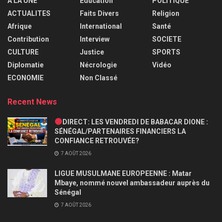
A LA UNE
Education
POLITIQUE
ACTUALITES
Faits Divers
Religion
Afrique
International
Santé
Contribution
Interview
SOCIETE
CULTURE
Justice
SPORTS
Diplomatie
Nécrologie
Vidéo
ECONOMIE
Non Classé
Recent News
DIRECT: LES VENDREDI DE BABACAR DIONE :
SÉNÉGAL/PARTENAIRES FINANCIERS LA
CONFIANCE RETROUVÉE?
7 AOÛT 2026
LIGUE MUSULMANE EUROPEENNE : Matar
Mbaye, nommé nouvel ambassadeur auprès du
Sénégal
7 AOÛT 2026