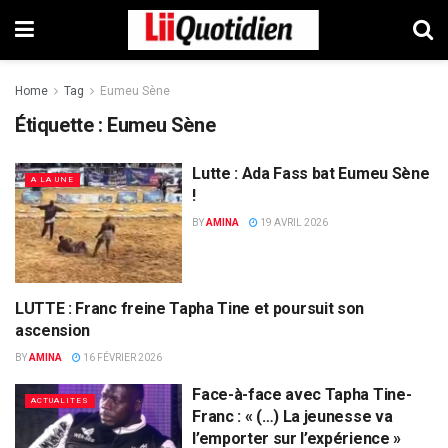
Home
Tag
Eumeu Sène
Étiquette :
Eumeu Sène
Lutte : Ada Fass bat Eumeu Sène
A LA UNE
!
BY
AMINA
19 AVRIL 2026
LUTTE : Franc freine Tapha Tine et poursuit son
ACTUALITES
ascension
BY
AMINA
16 FÉVRIER 2026
Face-à-face avec Tapha Tine-
ACTUALITES
Franc : « (…) La jeunesse va
l’emporter sur l’expérience »