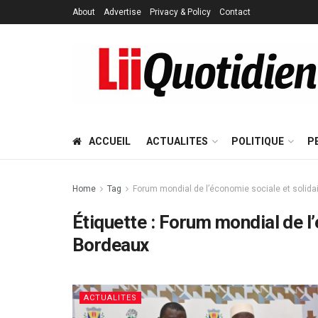
About
Advertise
Privacy & Policy
Contact
ACCUEIL
ACTUALITES
POLITIQUE
P
Home
Tag
Forum mondial de l’économie sociale et solida
Étiquette :
Forum mondial de l’
Bordeaux
ACTUALITES