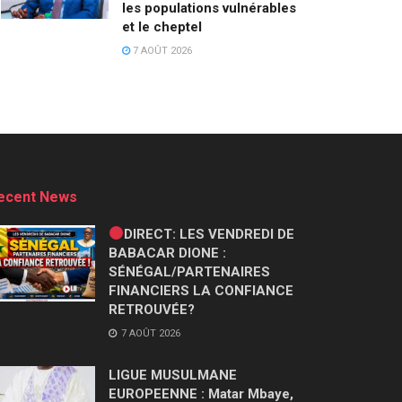
les populations vulnérables
et le cheptel
7 AOÛT 2026
ecent News
DIRECT: LES VENDREDI DE
BABACAR DIONE :
SÉNÉGAL/PARTENAIRES
FINANCIERS LA CONFIANCE
RETROUVÉE?
7 AOÛT 2026
LIGUE MUSULMANE
EUROPEENNE : Matar Mbaye,