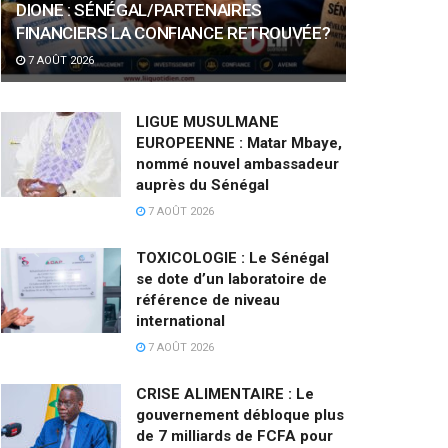
DIONE : SÉNÉGAL/PARTENAIRES
FINANCIERS LA CONFIANCE RETROUVÉE?
7 AOÛT 2026
LIGUE MUSULMANE
EUROPEENNE : Matar Mbaye,
nommé nouvel ambassadeur
auprès du Sénégal
7 AOÛT 2026
TOXICOLOGIE : Le Sénégal
se dote d’un laboratoire de
référence de niveau
international
7 AOÛT 2026
CRISE ALIMENTAIRE : Le
gouvernement débloque plus
de 7 milliards de FCFA pour