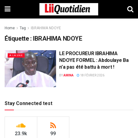
Home
Tag
IBRAHIMA NDOYE
Étiquette :
IBRAHIMA NDOYE
LE PROCUREUR IBRAHIMA
A LA UNE
NDOYE FORMEL : Abdoulaye Ba
n’a pas été battu à mort !
BY
AMINA
18 FÉVRIER 2026
Stay Connected test
23.9k
99