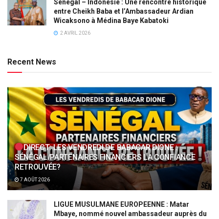
Sénégal – Indonésie : Une rencontre historique
entre Cheikh Baba et l’Ambassadeur Ardian
Wicaksono à Médina Baye Kabatoki
2 AVRIL 2026
Recent News
DIRECT: LES VENDREDI DE BABACAR DIONE :
SÉNÉGAL/PARTENAIRES FINANCIERS LA CONFIANCE
RETROUVÉE?
7 AOÛT 2026
LIGUE MUSULMANE EUROPEENNE : Matar
Mbaye, nommé nouvel ambassadeur auprès du