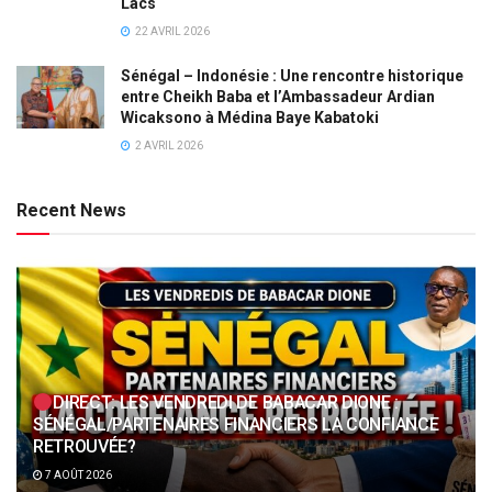
Lacs
22 AVRIL 2026
Sénégal – Indonésie : Une rencontre historique
entre Cheikh Baba et l’Ambassadeur Ardian
Wicaksono à Médina Baye Kabatoki
2 AVRIL 2026
Recent News
DIRECT: LES VENDREDI DE BABACAR DIONE :
SÉNÉGAL/PARTENAIRES FINANCIERS LA CONFIANCE
RETROUVÉE?
7 AOÛT 2026