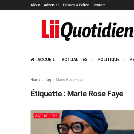
About
Advertise
Privacy & Policy
Contact
ACCUEIL
ACTUALITES
POLITIQUE
P
Home
Tag
Marie Rose Faye
Étiquette :
Marie Rose Faye
ACTUALITES