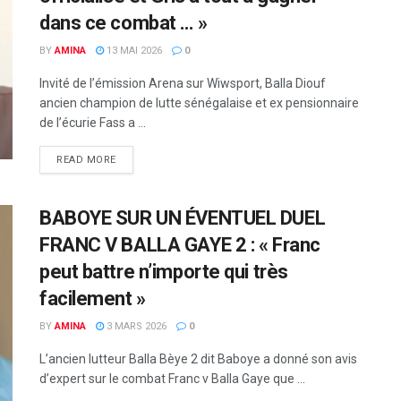
dans ce combat … »
BY
AMINA
13 MAI 2026
0
Invité de l’émission Arena sur Wiwsport, Balla Diouf
ancien champion de lutte sénégalaise et ex pensionnaire
de l’écurie Fass a ...
READ MORE
BABOYE SUR UN ÉVENTUEL DUEL
FRANC V BALLA GAYE 2 : « Franc
peut battre n’importe qui très
facilement »
BY
AMINA
3 MARS 2026
0
L’ancien lutteur Balla Bèye 2 dit Baboye a donné son avis
d’expert sur le combat Franc v Balla Gaye que ...