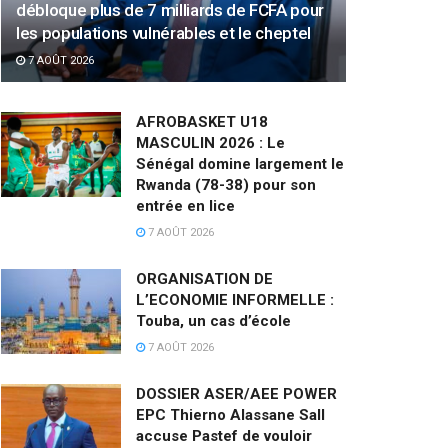
débloque plus de 7 milliards de FCFA pour
les populations vulnérables et le cheptel
7 AOÛT 2026
AFROBASKET U18
MASCULIN 2026 : Le
Sénégal domine largement le
Rwanda (78-38) pour son
entrée en lice
7 AOÛT 2026
ORGANISATION DE
L’ECONOMIE INFORMELLE :
Touba, un cas d’école
7 AOÛT 2026
DOSSIER ASER/AEE POWER
EPC Thierno Alassane Sall
accuse Pastef de vouloir