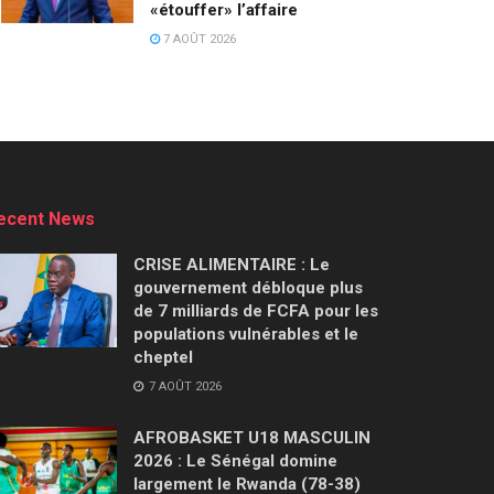
«étouffer» l’affaire
7 AOÛT 2026
ecent News
CRISE ALIMENTAIRE : Le
gouvernement débloque plus
de 7 milliards de FCFA pour les
populations vulnérables et le
cheptel
7 AOÛT 2026
AFROBASKET U18 MASCULIN
2026 : Le Sénégal domine
largement le Rwanda (78-38)