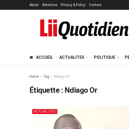
About
Advertise
Privacy & Policy
Contact
ACCUEIL
ACTUALITES
POLITIQUE
P
Home
Tag
Ndiago Or
Étiquette :
Ndiago Or
ACTUALITES