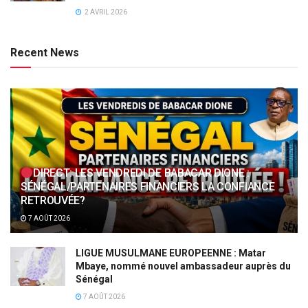
2 AVRIL 2026
Recent News
DIRECT: LES VENDREDI DE BABACAR DIONE :
SÉNÉGAL/PARTENAIRES FINANCIERS LA CONFIANCE
RETROUVÉE?
7 AOÛT 2026
LIGUE MUSULMANE EUROPEENNE : Matar
Mbaye, nommé nouvel ambassadeur auprès du
Sénégal
7 AOÛT 2026