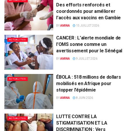
ACTUALITES
Des efforts renforcés et
coordonnés pour améliorer
l’accès aux vaccins en Gambie
BY
AMINA
15 JUILLET 2026
CANCER : L’alerte mondiale de
ACTUALITES
l’OMS sonne comme un
avertissement pour le Sénégal
BY
AMINA
9 JUILLET 2026
ÉBOLA : 518 millions de dollars
ACTUALITES
mobilisés en Afrique pour
stopper l’épidémie
BY
AMINA
8 JUIN 2026
LUTTE CONTRE LA
ACTUALITES
STIGMATISATION ET LA
DISCRIMINATION : Vers