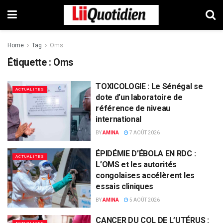
Home
Tag
Oms
Étiquette :
Oms
TOXICOLOGIE : Le Sénégal se
ACTUALITES
dote d’un laboratoire de
référence de niveau
international
BY
AMINA
7 AOÛT 2026
ÉPIDÉMIE D’ÉBOLA EN RDC :
ACTUALITES
L’OMS et les autorités
congolaises accélèrent les
essais cliniques
BY
AMINA
5 AOÛT 2026
CANCER DU COL DE L’UTÉRUS :