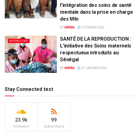
l’intégration des soins de santé
mentale dans la prise en charge
des Mtn
BY
AMINA
3 FÉVRIER 2026
SANTÉ DE LA REPRODUCTION :
ACTUALITES
L’initiative des Soins maternels
respectueux introduits au
Sénégal
BY
AMINA
27 JANVIER 2026
Stay Connected test
23.9k
99
Followers
Subscribers