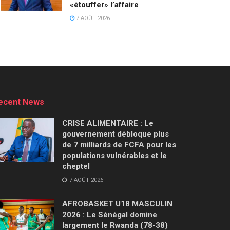
«étouffer» l’affaire
7 AOÛT 2026
ecent News
CRISE ALIMENTAIRE : Le
gouvernement débloque plus
de 7 milliards de FCFA pour les
populations vulnérables et le
cheptel
7 AOÛT 2026
AFROBASKET U18 MASCULIN
2026 : Le Sénégal domine
largement le Rwanda (78-38)