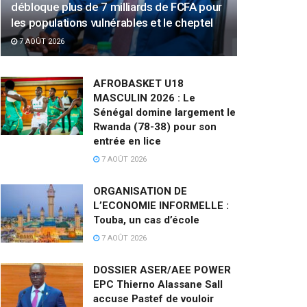
débloque plus de 7 milliards de FCFA pour
les populations vulnérables et le cheptel
7 AOÛT 2026
AFROBASKET U18
MASCULIN 2026 : Le
Sénégal domine largement le
Rwanda (78-38) pour son
entrée en lice
7 AOÛT 2026
ORGANISATION DE
L’ECONOMIE INFORMELLE :
Touba, un cas d’école
7 AOÛT 2026
DOSSIER ASER/AEE POWER
EPC Thierno Alassane Sall
accuse Pastef de vouloir