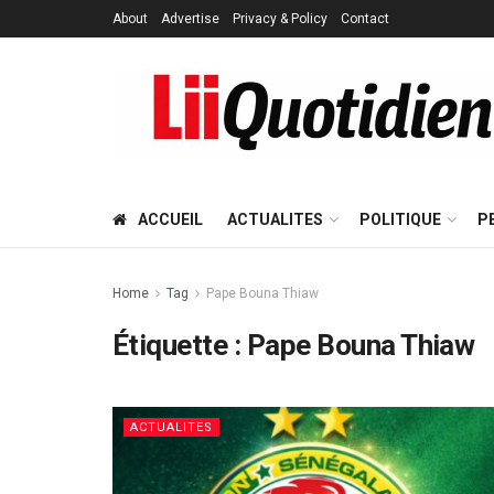
About
Advertise
Privacy & Policy
Contact
ACCUEIL
ACTUALITES
POLITIQUE
P
Home
Tag
Pape Bouna Thiaw
Étiquette :
Pape Bouna Thiaw
ACTUALITES