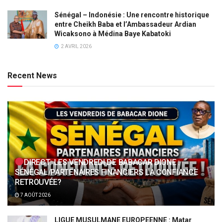
Sénégal – Indonésie : Une rencontre historique
entre Cheikh Baba et l’Ambassadeur Ardian
Wicaksono à Médina Baye Kabatoki
2 AVRIL 2026
Recent News
DIRECT: LES VENDREDI DE BABACAR DIONE :
SÉNÉGAL/PARTENAIRES FINANCIERS LA CONFIANCE
RETROUVÉE?
7 AOÛT 2026
LIGUE MUSULMANE EUROPEENNE : Matar