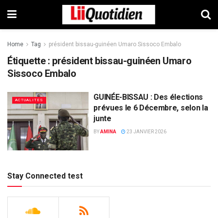
Home
Tag
président bissau-guinéen Umaro Sissoco Embalo
Étiquette :
président bissau-guinéen Umaro
Sissoco Embalo
GUINÉE-BISSAU : Des élections
ACTUALITES
prévues le 6 Décembre, selon la
junte
BY
AMINA
23 JANVIER 2026
Stay Connected test