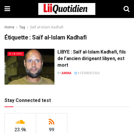
Home
Tag
Saïf al-Islam Kadhafi
Étiquette :
Saïf al-Islam Kadhafi
LIBYE : Saïf al-Islam Kadhafi, fils
A LA UNE
de l’ancien dirigeant libyen, est
mort
BY
AMINA
4 FÉVRIER 2026
Stay Connected test
23.9k
99