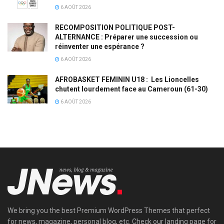
6 AOÛT 2026
RECOMPOSITION POLITIQUE POST-
ALTERNANCE : Préparer une succession ou
réinventer une espérance ?
6 AOÛT 2026
AFROBASKET FEMININ U18 : Les Lioncelles
chutent lourdement face au Cameroun (61-30)
6 AOÛT 2026
We bring you the best Premium WordPress Themes that perfect
for news, magazine, personal blog, etc. Check our landing page for